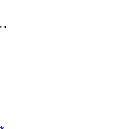
ren
de